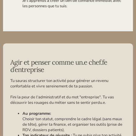
Je t'apprends à créer un lien de confiance immédiat avec
les personnes que tu suis.
Agir et penser comme un.e chef.fe
d’entreprise
Tu sauras structurer ton activité pour générer un revenu
confortable et vivre sereinement de ta passion.
Fini la peur de l'administratif et du mot "entreprise". Tu vas
découvrir les rouages du métier sans te sentir perdu.e.
Au programme:
Choisir ton statut, comprendre le cadre légal (sans maux
de tête), gérer ta finance, et organiser tes outils (prise de
RDV, dossiers patients).
Ton indicateur de réussite :
Tu ne subis plus ton activité,