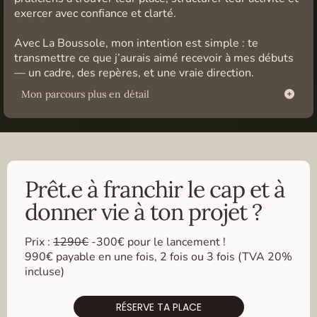
exercer avec confiance et clarté.
Avec La Boussole, mon intention est simple : te
transmettre ce que j’aurais aimé recevoir à mes débuts
— un cadre, des repères, et une vraie direction.
Mon parcours plus en détail
2013 : Diplôme d'acupuncture après une formation de 4 ans en
Médecine Traditionelle Chinoise au sein de l'I.M.T.C (Institut de
Médecine Traditionnelle Chinoise) de Paris et Avignon certifiée
par l'hôpital Central de Médecine Traditionnelle Chinoise de
Pékin
2013 : Stage pratique à l' hôpital Putuo de Shanghai avec le
Prêt.e à franchir le cap et à
Docteur Liou, et formation théorique à l'Université de Médecine
Traditionnelle Chinoise de Shanghai avec le Professeur Zhao
donner vie à ton projet ?
Hai Lei
Formations complémentaires :
Prix :
1290€
-300€ pour le lancement !
Médecine manuelle avec Michel Plancher (I.M.T.C)
990€ payable en une fois, 2 fois ou 3 fois (TVA 20%
Gynécologie avec Hélène Designolles (I.M.T.C)
incluse)
Formation soins énergétiques du visage (acupuncture faciale)
avec Virtude Sanchez (I.M.T.C.)
Médecine manuelle viscérale avec Frédéric Farina (I.M.T.C)
RÉSERVE TA PLACE
Acupuncture abdominale et architecture énergétique avec