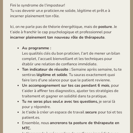
Fini le syndrome de l'imposteur!
Tu vas devenir un.e praticien.ne solide, légitime et prêt.e à
incarner pleinement ton rôle.
Ici, on ne parle pas de théorie énergétique, mais de
posture
. Je
t’aide à franchir le cap psychologique et professionnel pour
incarner pleinement ton nouveau rôle de thérapeute
.
Au programme :
Les qualités clés du bon praticien, l'art de mener un bilan
complet, l'accueil bienveillant et les techniques pour
établir une relation de confiance immédiate.
Ton indicateur de réussite :
Semaine après semaine, tu te
sentiras
légitime et solide
. Tu sauras exactement quoi
faire lors d'une séance pour que le patient revienne.
Un accompagnement sur tes cas pendant 6 mois
, pour
t’aider à affiner tes diagnostics, ajuster tes stratégies de
traitement et gagner en solidité dans ta pratique.
Tu ne seras plus seul.e avec tes questions,
je serai là
pour y répondre.
Je t'aide à créer un espace de travail
secure
pour toi et tes
patient.es.
Ensemble, nous
ancrerons ta posture de thérapeute en
MTC.